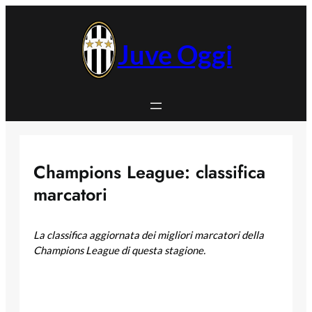
Vai
al
contenuto
Juve Oggi
Champions League: classifica
marcatori
La classifica aggiornata dei migliori marcatori della
Champions League di questa stagione.