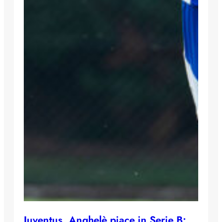
Juventus, Anghelè piace in Serie B: