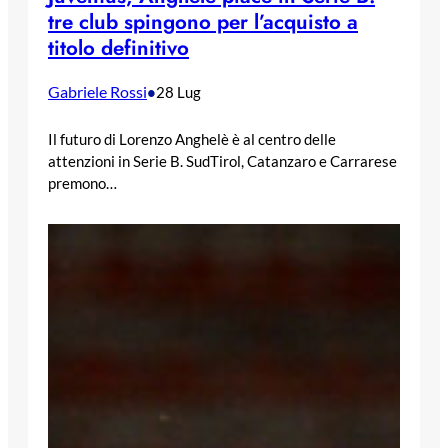
tre club spingono per l’acquisto a
titolo definitivo
Gabriele Rossi
•
28 Lug
Il futuro di Lorenzo Anghelè è al centro delle
attenzioni in Serie B. SudTirol, Catanzaro e Carrarese
premono…