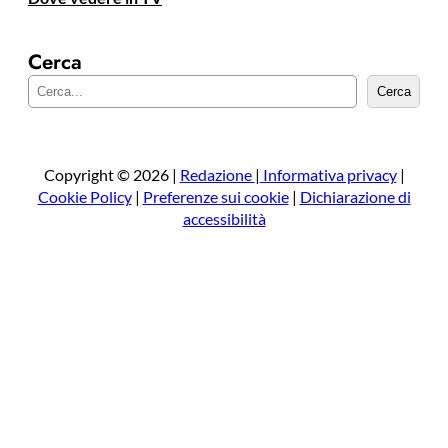
Cerca
C
Cerca
e
r
c
a
Copyright © 2026 |
Redazione
|
Informativa privacy
|
Cookie Policy
|
Preferenze sui cookie
|
Dichiarazione di
accessibilità