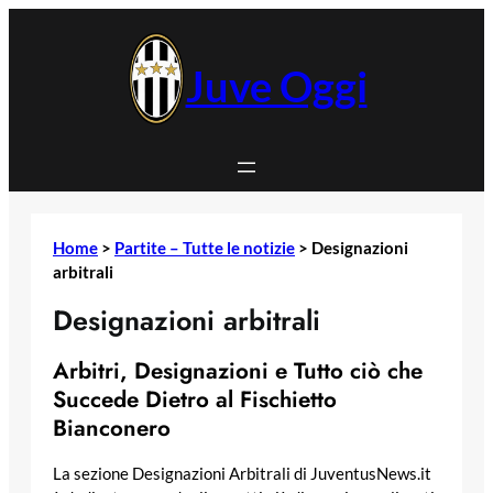
Vai
al
contenuto
Juve Oggi
Home
>
Partite – Tutte le notizie
>
Designazioni
arbitrali
Designazioni arbitrali
Arbitri, Designazioni e Tutto ciò che
Succede Dietro al Fischietto
Bianconero
La sezione Designazioni Arbitrali di JuventusNews.it