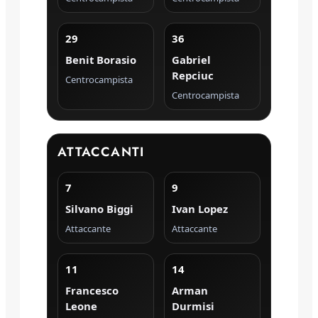
29
36
Benit Borasio
Gabriel
Repciuc
Centrocampista
Centrocampista
ATTACCANTI
7
9
Silvano Biggi
Ivan Lopez
Attaccante
Attaccante
11
14
Francesco
Arman
Leone
Durmisi