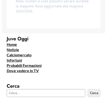
Nota: numeri e ruoli possono variare durante
la stagione. Rosa aggiornata alla stagione
2025/2026.
Juve Oggi
Home
Notizie
Calciomercato
Infortuni
Probabili Formazioni
Dove vedere in TV
Cerca
C
Cerca
e
r