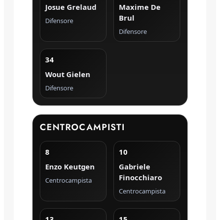
Josue Grelaud
Maxime De
Brul
Difensore
Difensore
34
Wout Gielen
Difensore
CENTROCAMPISTI
8
10
Enzo Keutgen
Gabriele
Finocchiaro
Centrocampista
Centrocampista
13
15