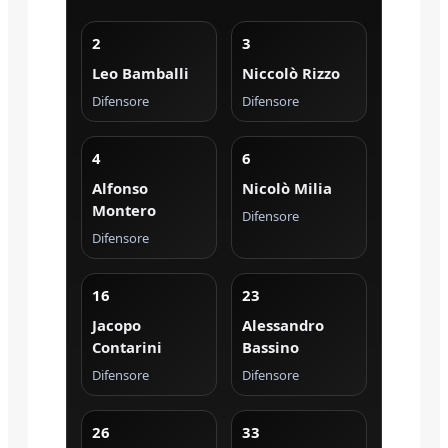
2
3
Leo Bamballi
Niccolò Rizzo
Difensore
Difensore
4
6
Alfonso
Nicolò Milia
Montero
Difensore
Difensore
16
23
Jacopo
Alessandro
Contarini
Bassino
Difensore
Difensore
26
33