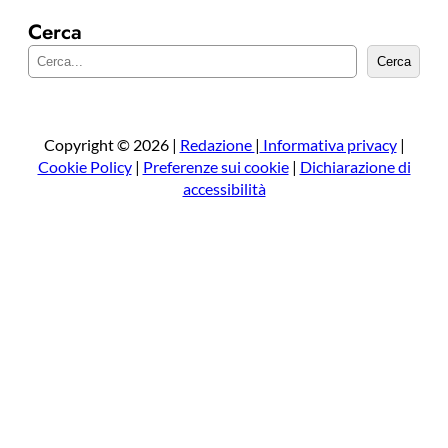
Cerca
C
Cerca
e
r
c
a
Copyright © 2026 |
Redazione
|
Informativa privacy
|
Cookie Policy
|
Preferenze sui cookie
|
Dichiarazione di
accessibilità