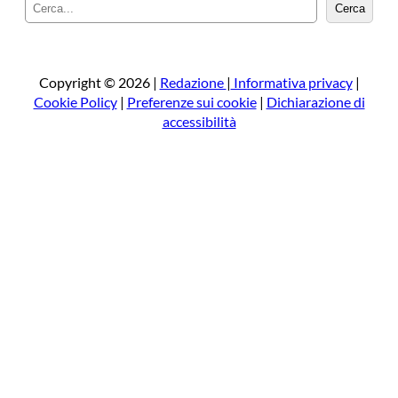
C
Cerca
e
r
c
a
Copyright © 2026 |
Redazione
|
Informativa privacy
|
Cookie Policy
|
Preferenze sui cookie
|
Dichiarazione di
accessibilità