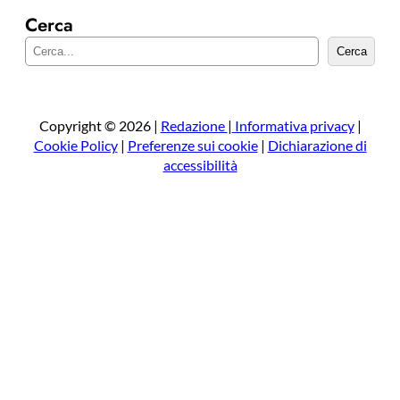
Cerca
C
Cerca
e
r
c
a
Copyright © 2026 |
Redazione
|
Informativa privacy
|
Cookie Policy
|
Preferenze sui cookie
|
Dichiarazione di
accessibilità