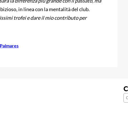
sarà la differenza più grande con il passato, ma
bizioso, in linea con la mentalità del club.
issimi trofei e dare il mio contributo per
Palmares
C
C
e
r
c