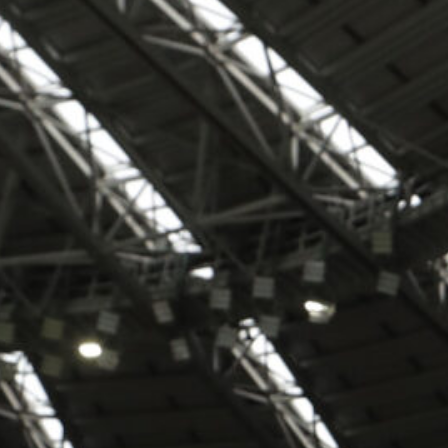
valutazione del talento turco
8 Agosto 2026
Monza in vantaggio per Rugani, due
club di Serie A sul difensore della
Juventus
8 Agosto 2026
Spalletti post Inter-Juve: “Di
Gregorio bravo in 2/3 interventi,
Kolo Muani e Alajbegovic…”
8 Agosto 2026