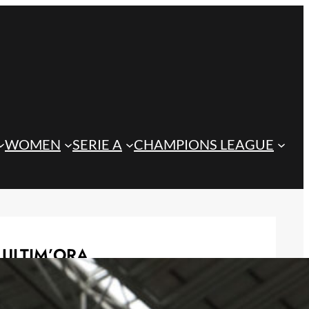
WOMEN
SERIE A
CHAMPIONS LEAGUE
ULTIM’ORA
L’Arsenal punta Yildiz, ma la
Juventus alza il muro: fissata la