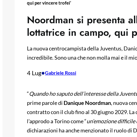
qui per vincere trofei’
Noordman si presenta all
lottatrice in campo, qui p
La nuova centrocampista della Juventus, Dani
incredibile. Sono una che non molla mai e il mio 
4 Lug
•
Gabriele Rossi
“
Quando ho saputo dell’interesse della Juventu
prime parole di
Danique Noordman
, nuova ce
contratto con il club fino al 30 giugno 2029. La
l’approdo a Torino come “
un’emozione difficile 
dichiarazioni ha anche menzionato il ruolo di Da