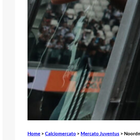
Home
>
Calciomercato
>
Mercato Juventus
>
Noordma