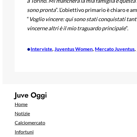
a Torino. Mi mancherà la mia famiglia e questa 
sono pronta
”. L’obiettivo primario è chiaro e am
“
Voglio vincere: qui sono stati conquistati tant
vincerne altri è il mio traguardo principale
”.
•
Interviste
, 
Juventus Women
, 
Mercato Juventus
, 
Juve Oggi
Home
Notizie
Calciomercato
Infortuni