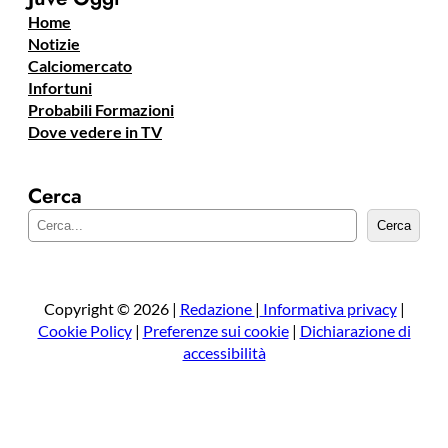
Home
Notizie
Calciomercato
Infortuni
Probabili Formazioni
Dove vedere in TV
Cerca
C
Cerca
e
r
c
a
Copyright © 2026 |
Redazione
|
Informativa privacy
|
Cookie Policy
|
Preferenze sui cookie
|
Dichiarazione di
accessibilità