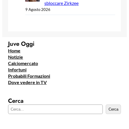
sbloccare Zirkzee
9 Agosto 2026
Juve Oggi
Home
Notizie
Calciomercato
Infortuni
Probabili Formazioni
Dove vedere in TV
Cerca
C
Cerca
e
r
c