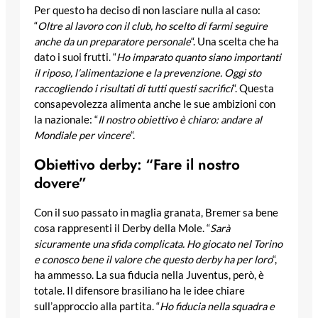
Per questo ha deciso di non lasciare nulla al caso:
“
Oltre al lavoro con il club, ho scelto di farmi seguire
anche da un preparatore personale
“. Una scelta che ha
dato i suoi frutti. “
Ho imparato quanto siano importanti
il riposo, l’alimentazione e la prevenzione. Oggi sto
raccogliendo i risultati di tutti questi sacrifici
“. Questa
consapevolezza alimenta anche le sue ambizioni con
la nazionale: “
Il nostro obiettivo è chiaro: andare al
Mondiale per vincere
“.
Obiettivo derby: “Fare il nostro
dovere”
Con il suo passato in maglia granata, Bremer sa bene
cosa rappresenti il Derby della Mole. “
Sarà
sicuramente una sfida complicata. Ho giocato nel Torino
e conosco bene il valore che questo derby ha per loro
“,
ha ammesso. La sua fiducia nella Juventus, però, è
totale. Il difensore brasiliano ha le idee chiare
sull’approccio alla partita. “
Ho fiducia nella squadra e