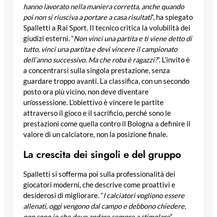
hanno lavorato nella maniera corretta, anche quando
poi non si riusciva a portare a casa risultati
“, ha spiegato
Spalletti a Rai Sport. Il tecnico critica la volubilità dei
giudizi esterni. “
Non vinci una partita e ti viene detto di
tutto, vinci una partita e devi vincere il campionato
dell’anno successivo. Ma che roba è ragazzi?
“. L’invito è
a concentrarsi sulla singola prestazione, senza
guardare troppo avanti. La classifica, con un secondo
posto ora più vicino, non deve diventare
un’ossessione. L’obiettivo è vincere le partite
attraverso il gioco e il sacrificio, perché sono le
prestazioni come quella contro il Bologna a definire il
valore di un calciatore, non la posizione finale.
La crescita dei singoli e del gruppo
Spalletti si sofferma poi sulla professionalità dei
giocatori moderni, che descrive come proattivi e
desiderosi di migliorare. “
I calciatori vogliono essere
allenati, oggi vengono dal campo e debbono chiedere,
non sono io che devo andare sempre a stimolare
“.