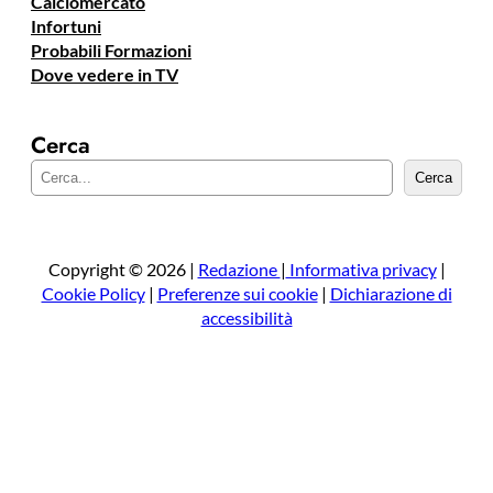
Calciomercato
Infortuni
Probabili Formazioni
Dove vedere in TV
Cerca
C
Cerca
e
r
c
a
Copyright © 2026 |
Redazione
|
Informativa privacy
|
Cookie Policy
|
Preferenze sui cookie
|
Dichiarazione di
accessibilità