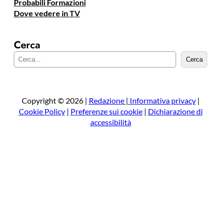
Probabili Formazioni
Dove vedere in TV
Cerca
C
Cerca
e
r
c
a
Copyright © 2026 |
Redazione
|
Informativa privacy
|
Cookie Policy
|
Preferenze sui cookie
|
Dichiarazione di
accessibilità