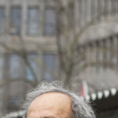
5 Agosto 2026
Sara Gama e la crescita del calcio
femminile: “L’ambizione della
Nazionale è vincere”
5 Agosto 2026
Finocchiaro verso la Serie B: la Juve
fissa la clausola per la cessione
5 Agosto 2026