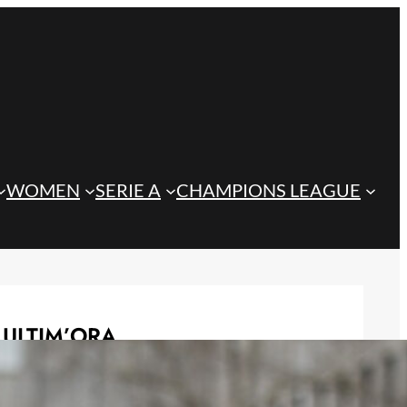
WOMEN
SERIE A
CHAMPIONS LEAGUE
ULTIM’ORA
Zhegrova chiude al mercato: ‘Voglio
restare alla Juventus’