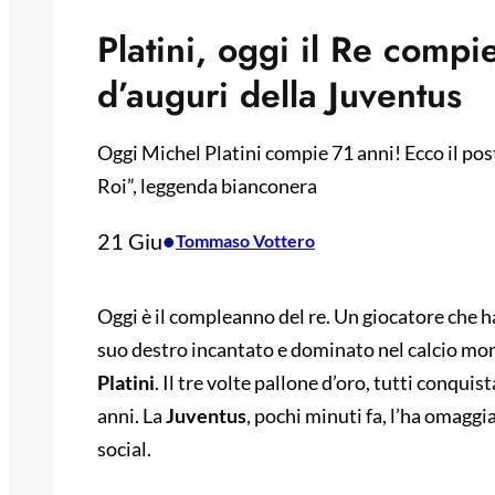
Platini, oggi il Re compi
d’auguri della Juventus
Oggi Michel Platini compie 71 anni! Ecco il pos
Roi”, leggenda bianconera
21 Giu
•
Tommaso Vottero
Oggi è il compleanno del re. Un giocatore che h
suo destro incantato e dominato nel calcio mo
Platini
. Il tre volte pallone d’oro, tutti conquis
anni. La
Juventus
, pochi minuti fa, l’ha omagg
social.