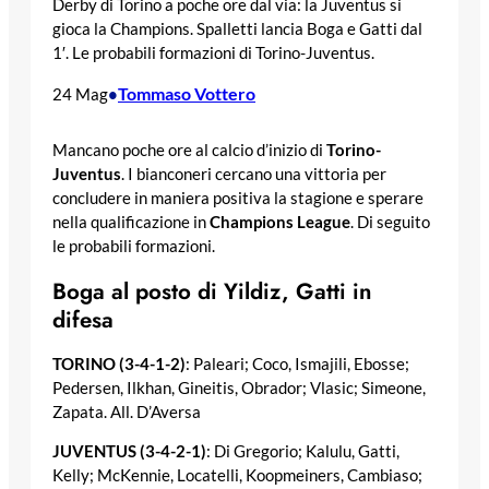
Derby di Torino a poche ore dal via: la Juventus si
gioca la Champions. Spalletti lancia Boga e Gatti dal
1′. Le probabili formazioni di Torino-Juventus.
Tommaso Vottero
24 Mag
•
Mancano poche ore al calcio d’inizio di
Torino-
Juventus
. I bianconeri cercano una vittoria per
concludere in maniera positiva la stagione e sperare
nella qualificazione in
Champions League
. Di seguito
le probabili formazioni.
Boga al posto di Yildiz, Gatti in
difesa
TORINO (3-4-1-2)
: Paleari; Coco, Ismajili, Ebosse;
Pedersen, Ilkhan, Gineitis, Obrador; Vlasic; Simeone,
Zapata. All. D’Aversa
JUVENTUS (3-4-2-1)
: Di Gregorio; Kalulu, Gatti,
Kelly; McKennie, Locatelli, Koopmeiners, Cambiaso;