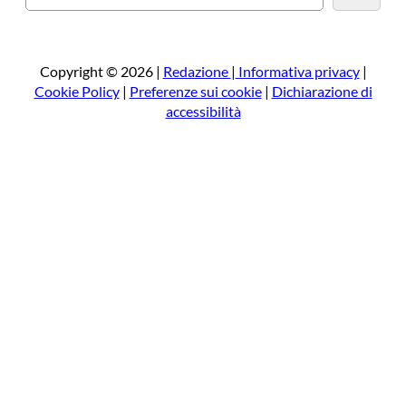
e
r
c
a
Copyright © 2026 |
Redazione
|
Informativa privacy
|
Cookie Policy
|
Preferenze sui cookie
|
Dichiarazione di
accessibilità