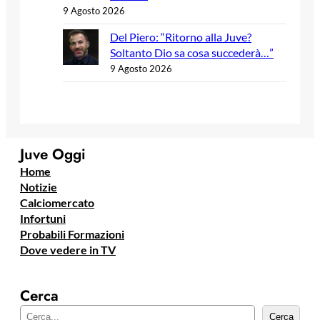
9 Agosto 2026
Del Piero: “Ritorno alla Juve?
Soltanto Dio sa cosa succederà…”
9 Agosto 2026
Juve Oggi
Home
Notizie
Calciomercato
Infortuni
Probabili Formazioni
Dove vedere in TV
Cerca
C
Cerca