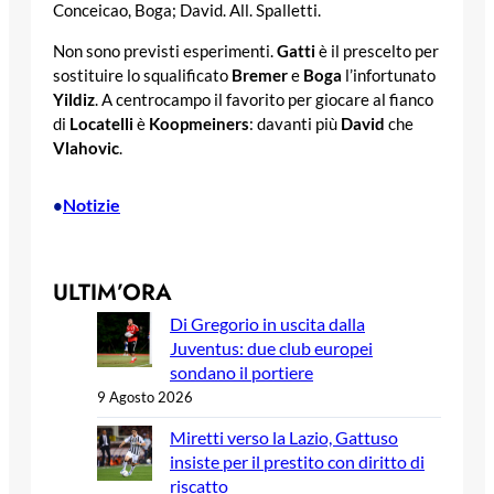
Conceicao, Boga; David. All. Spalletti.
Non sono previsti esperimenti.
Gatti
è il prescelto per
sostituire lo squalificato
Bremer
e
Boga
l’infortunato
Yildiz
. A centrocampo il favorito per giocare al fianco
di
Locatelli
è
Koopmeiners
: davanti più
David
che
Vlahovic
.
Notizie
•
ULTIM’ORA
Di Gregorio in uscita dalla
Juventus: due club europei
sondano il portiere
9 Agosto 2026
Miretti verso la Lazio, Gattuso
insiste per il prestito con diritto di
riscatto