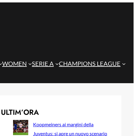
WOMEN
SERIE A
CHAMPIONS LEAGUE
ULTIM’ORA
Koopmeiners ai margini della
Juventus: si apre un nuovo scenario