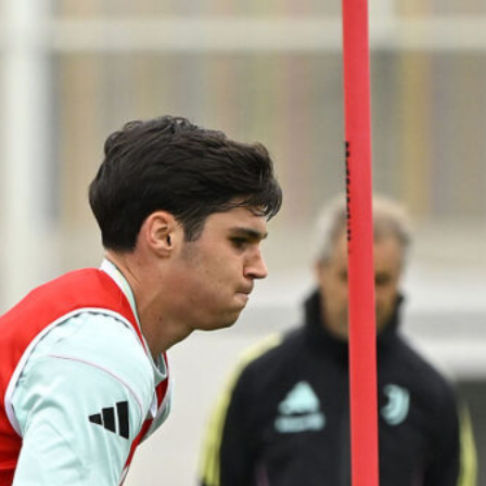
(VIDEO)
8 Agosto 2026
David, quale futuro? La Juve ha
un’idea ben precisa
8 Agosto 2026
McKennie: ‘Inter favorita per i
giornali noi pronti a riportare la Juve
dove merita. Su Vlahovic…’
8 Agosto 2026