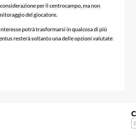
in considerazione per il centrocampo, ma non
onitoraggio del giocatore.
interesse potrà trasformarsi in qualcosa di più
entus resterà soltanto una delle opzioni valutate
C
C
e