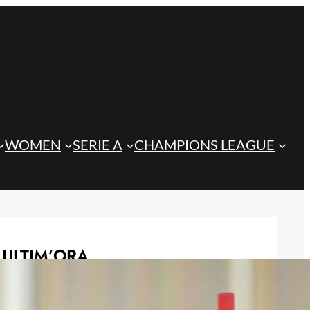
WOMEN
SERIE A
CHAMPIONS LEAGUE
ULTIM’ORA
Juve, il duetto di Yildiz e Zhegrova in
palestra: cantano ‘L’italiano’