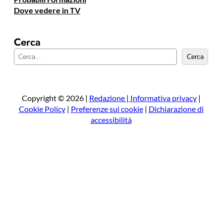
Dove vedere in TV
Cerca
C
Cerca
e
r
c
a
Copyright © 2026 |
Redazione
|
Informativa privacy
|
Cookie Policy
|
Preferenze sui cookie
|
Dichiarazione di
accessibilità