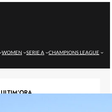
WOMEN
SERIE A
CHAMPIONS LEAGUE
ULTIM’ORA
Koopmeiners ai margini della
Juventus: si apre un nuovo scenario