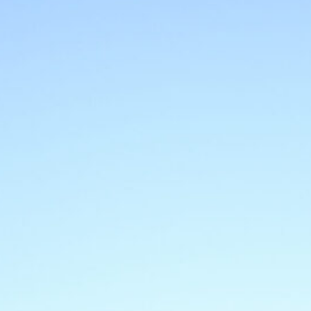
per l’addio
6 Agosto 2026
Juve, rosa da sfoltire: Massara e
Ottolini a Milano per piazzare dieci
esuberi
6 Agosto 2026
Mercato Juve, intreccio Zirkzee-
David: valutazioni in corso
6 Agosto 2026