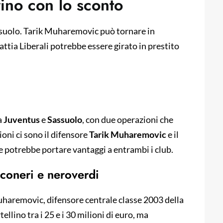
ino con lo sconto
ssuolo. Tarik Muharemovic può tornare in
tia Liberali potrebbe essere girato in prestito
a
Juventus
e
Sassuolo
, con due operazioni che
ioni ci sono il difensore
Tarik Muharemovic
e il
he potrebbe portare vantaggi a entrambi i club.
nconeri e neroverdi
uharemovic, difensore centrale classe 2003 della
ellino tra i 25 e i 30 milioni di euro, ma