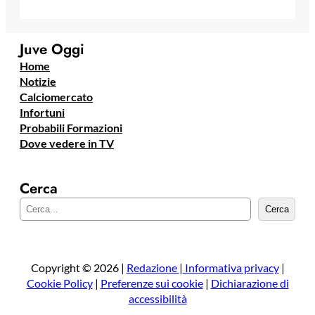
Juve Oggi
Home
Notizie
Calciomercato
Infortuni
Probabili Formazioni
Dove vedere in TV
Cerca
C
Cerca
e
r
c
a
Copyright © 2026 |
Redazione
|
Informativa privacy
|
Cookie Policy
|
Preferenze sui cookie
|
Dichiarazione di
accessibilità