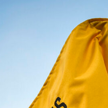
modello
8 Agosto 2026
Juve, il duetto di Yildiz e Zhegrova in
palestra: cantano ‘L’italiano’
(VIDEO)
8 Agosto 2026
David, quale futuro? La Juve ha
un’idea ben precisa
8 Agosto 2026