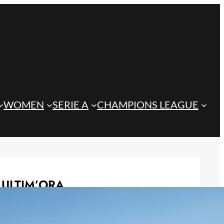
WOMEN
SERIE A
CHAMPIONS LEAGUE
ULTIM’ORA
Juve, Spalletti sceglie la velocità:
Kolo Muani e Conceição come