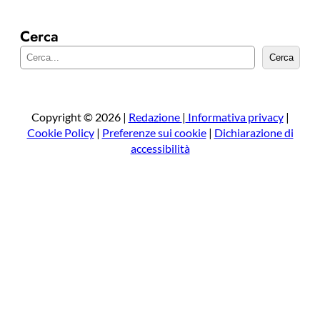
Cerca
C
Cerca
e
r
c
a
Copyright © 2026 |
Redazione
|
Informativa privacy
|
Cookie Policy
|
Preferenze sui cookie
|
Dichiarazione di
accessibilità