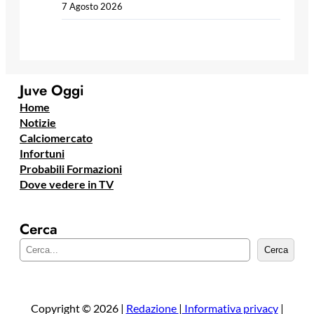
7 Agosto 2026
Juve Oggi
Home
Notizie
Calciomercato
Infortuni
Probabili Formazioni
Dove vedere in TV
Cerca
C
Cerca
e
r
c
a
Copyright © 2026 |
Redazione
|
Informativa privacy
|