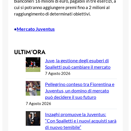
bianconeri 16 milioni di euro, pagabili in tre esercizi, a
cui si potranno aggiungere premi fino a 2 milioni al
raggiungimento di determinati obiettivi.
Mercato Juventus
•
ULTIM’ORA
Juve, la gestione degli esuberi di
Spalletti può cambiare il mercato
7 Agosto 2026
Pellegrino conteso tra Fiorentina e
Juventus, un domino di mercato
può decidere il suo futuro
7 Agosto 2026
Inzaghi promuove la Juventus:
“Con Spalletti e i nuovi acquisti sarà
di nuovo temibile”