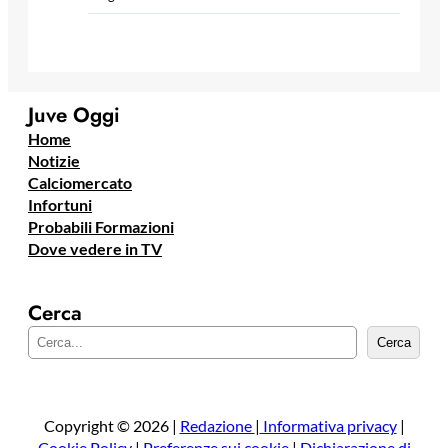
Juve Oggi
Home
Notizie
Calciomercato
Infortuni
Probabili Formazioni
Dove vedere in TV
Cerca
C
Cerca
e
r
c
a
Copyright © 2026 |
Redazione
|
Informativa privacy
|
Cookie Policy
|
Preferenze sui cookie
|
Dichiarazione di