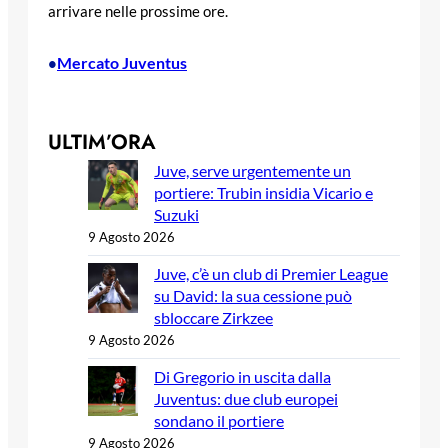
arrivare nelle prossime ore.
Mercato Juventus
•
ULTIM’ORA
Juve, serve urgentemente un
portiere: Trubin insidia Vicario e
Suzuki
9 Agosto 2026
Juve, c’è un club di Premier League
su David: la sua cessione può
sbloccare Zirkzee
9 Agosto 2026
Di Gregorio in uscita dalla
Juventus: due club europei
sondano il portiere
9 Agosto 2026