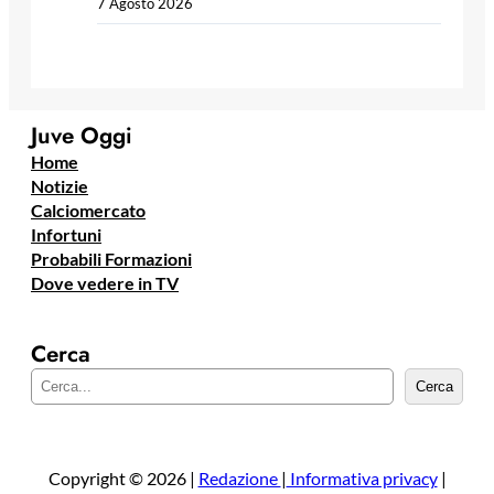
7 Agosto 2026
Juve Oggi
Home
Notizie
Calciomercato
Infortuni
Probabili Formazioni
Dove vedere in TV
Cerca
C
Cerca
e
r
c
a
Copyright © 2026 |
Redazione
|
Informativa privacy
|