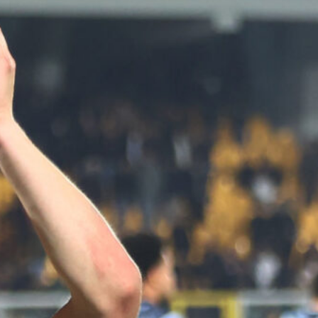
8 Agosto 2026
Suzuki al Psg per 35 milioni, adesso il
prestito alla Juventus?
8 Agosto 2026
Inter-Juventus, le formazioni
ufficiali: Yildiz c’è
8 Agosto 2026