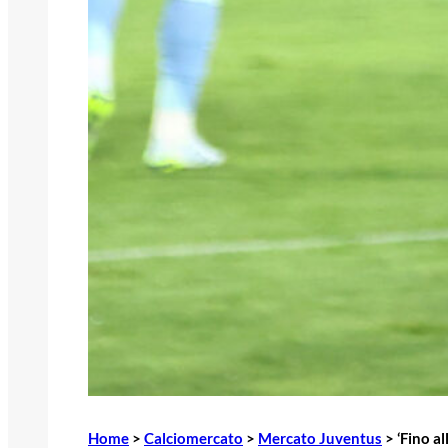
Home
>
Calciomercato
>
Mercato Juventus
>
‘Fino al