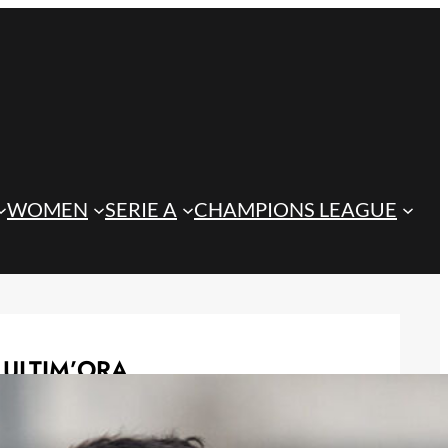
WOMEN
SERIE A
CHAMPIONS LEAGUE
ULTIM’ORA
Koopmeiners ai margini della
Juventus: si apre un nuovo scenario