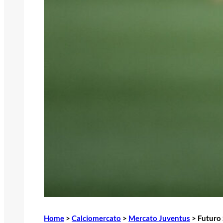
Home
>
Calciomercato
>
Mercato Juventus
>
Futuro S