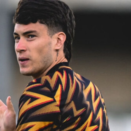
per l’addio
6 Agosto 2026
Juve, rosa da sfoltire: Massara e
Ottolini a Milano per piazzare dieci
esuberi
6 Agosto 2026
Mercato Juve, intreccio Zirkzee-
David: valutazioni in corso
6 Agosto 2026