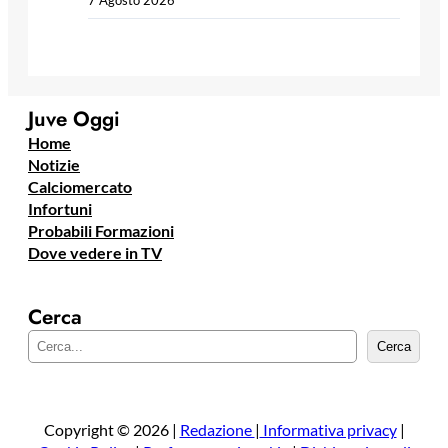
Juve Oggi
Home
Notizie
Calciomercato
Infortuni
Probabili Formazioni
Dove vedere in TV
Cerca
C
Cerca
e
r
c
a
Copyright © 2026 |
Redazione
|
Informativa privacy
|