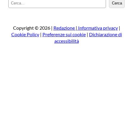
C
Cerca
e
r
c
a
Copyright © 2026 |
Redazione
|
Informativa privacy
|
Cookie Policy
|
Preferenze sui cookie
|
Dichiarazione di
accessibilità