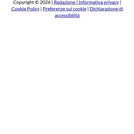
a
Copyright © 2026 |
Redazione
|
Informativa privacy
|
Cookie Policy
|
Preferenze sui cookie
|
Dichiarazione di
accessibilità