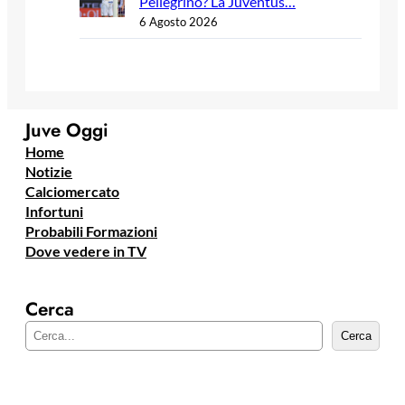
Pellegrino? La Juventus…
6 Agosto 2026
Juve Oggi
Home
Notizie
Calciomercato
Infortuni
Probabili Formazioni
Dove vedere in TV
Cerca
C
Cerca
e
r
c