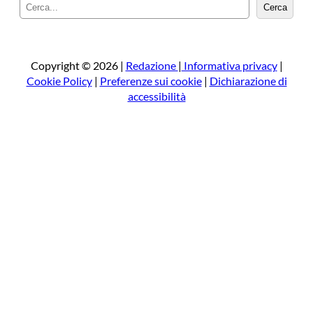
C
Cerca
e
r
c
a
Copyright © 2026 |
Redazione
|
Informativa privacy
|
Cookie Policy
|
Preferenze sui cookie
|
Dichiarazione di
accessibilità