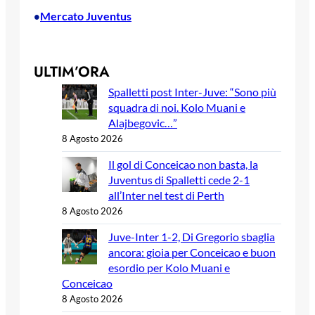
Mercato Juventus
•
ULTIM’ORA
Spalletti post Inter-Juve: “Sono più
squadra di noi. Kolo Muani e
Alajbegovic…”
8 Agosto 2026
Il gol di Conceicao non basta, la
Juventus di Spalletti cede 2-1
all’Inter nel test di Perth
8 Agosto 2026
Juve-Inter 1-2, Di Gregorio sbaglia
ancora: gioia per Conceicao e buon
esordio per Kolo Muani e
Conceicao
8 Agosto 2026