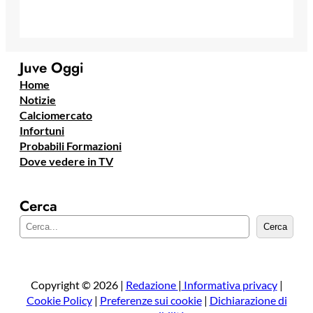
Juve Oggi
Home
Notizie
Calciomercato
Infortuni
Probabili Formazioni
Dove vedere in TV
Cerca
C
Cerca
e
r
c
a
Copyright © 2026 |
Redazione
|
Informativa privacy
|
Cookie Policy
|
Preferenze sui cookie
|
Dichiarazione di