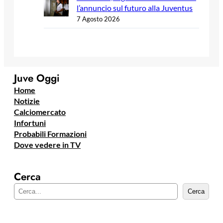
l’annuncio sul futuro alla Juventus
7 Agosto 2026
Juve Oggi
Home
Notizie
Calciomercato
Infortuni
Probabili Formazioni
Dove vedere in TV
Cerca
C
Cerca
e
r
c