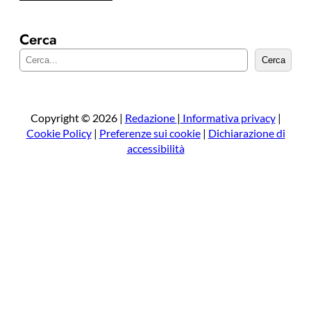
Cerca
C
Cerca
e
r
c
a
Copyright © 2026 |
Redazione
|
Informativa privacy
|
Cookie Policy
|
Preferenze sui cookie
|
Dichiarazione di
accessibilità