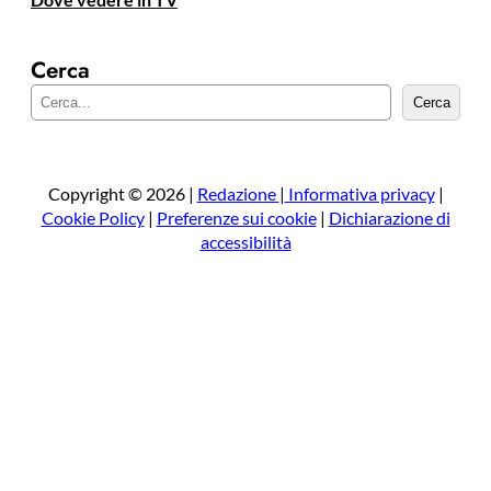
Cerca
C
Cerca
e
r
c
a
Copyright © 2026 |
Redazione
|
Informativa privacy
|
Cookie Policy
|
Preferenze sui cookie
|
Dichiarazione di
accessibilità