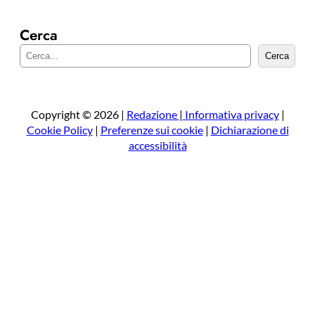
Cerca
C
Cerca
e
r
c
a
Copyright © 2026 |
Redazione
|
Informativa privacy
|
Cookie Policy
|
Preferenze sui cookie
|
Dichiarazione di
accessibilità