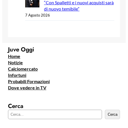
“Con Spalletti e i nuovi acquisti sarà
di nuovo temibile”
7 Agosto 2026
Juve Oggi
Home
Notizie
Calciomercato
Infortuni
Probabili Formazioni
Dove vedere in TV
Cerca
C
Cerca
e
r