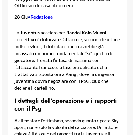
Ottimismo in casa bianconera.
Redazione
28 Giu
•
La
Juventus
accelera per
Randal
Kolo
Muani
.
L’obiettivo è rinforzare l’attacco e, secondo le ultime
indiscrezioni, il club bianconero avrebbe già
incassato un primo, fondamentale “sì”: quello del
giocatore. Trovata l’intesa di massima con
l’attaccante francese, la fase più delicata della
trattativa si sposta ora a Parigi, dove la dirigenza
juventina dovrà negoziare con il PSG, club che
detiene il cartellino.
I dettagli dell’operazione e i rapporti
con il Psg
A alimentare l’ottimismo, secondo quanto riporta Sky
Sport, non è solo la volontà del calciatore. Un fattore
chiave è il disgelo nei rapporti tra la Juventus e il