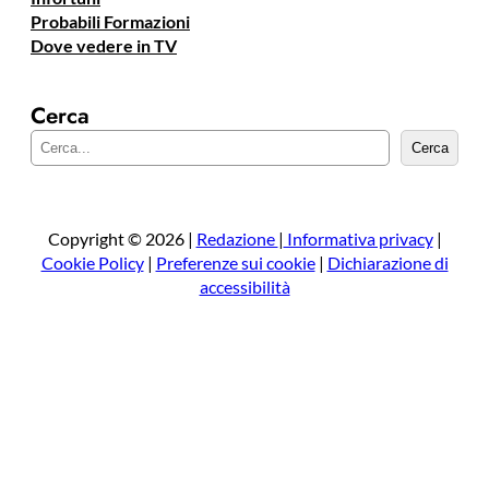
Probabili Formazioni
Dove vedere in TV
Cerca
C
Cerca
e
r
c
a
Copyright © 2026 |
Redazione
|
Informativa privacy
|
Cookie Policy
|
Preferenze sui cookie
|
Dichiarazione di
accessibilità