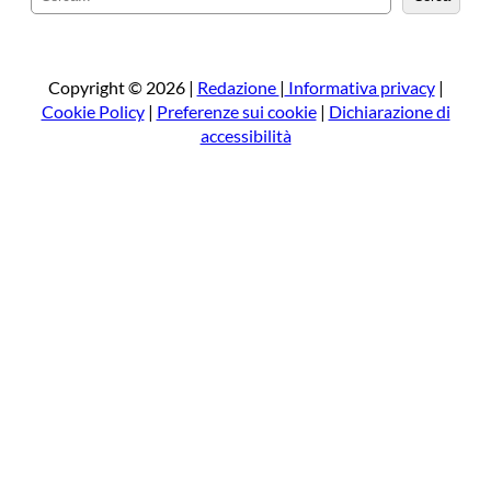
e
r
c
a
Copyright © 2026 |
Redazione
|
Informativa privacy
|
Cookie Policy
|
Preferenze sui cookie
|
Dichiarazione di
accessibilità