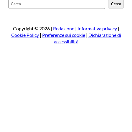
C
Cerca
e
r
c
a
Copyright © 2026 |
Redazione
|
Informativa privacy
|
Cookie Policy
|
Preferenze sui cookie
|
Dichiarazione di
accessibilità