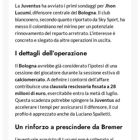
La
Juventus
ha avviato i primi sondaggi per
Jhon
Lucumí
, difensore centrale del
Bologna
. Il club
bianconero, secondo quanto riportato da Sky Sport, ha
messo il colombiano nel mirino per un potenziale
rinnovamento del reparto arretrato. L’interesse è
concreto e slegato da altre operazioni in uscita.
I dettagli dell’operazione
Il
Bologna
avrebbe già considerato l’ipotesi di una
cessione del giocatore durante la sessione estiva di
calciomercato
. A definire i contorni dell’affare
contribuisce una
clausola rescissoria fissata a 28
milioni di euro
, esercitabile entro la metà di luglio.
Questa scadenza potrebbe spingere la
Juventus
ad
accelerare i tempi per assicurarsi il difensore, il cui
profilo è apprezzato anche da Luciano Spalletti.
Un rinforzo a prescindere da Bremer
L’eventuale acquisto di Lucumí non è collegato al