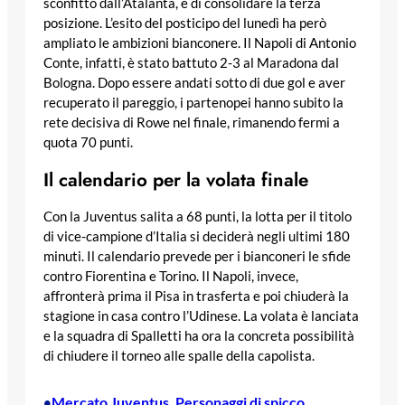
sconfitto dall’Atalanta, e di consolidare la terza
posizione. L’esito del posticipo del lunedì ha però
ampliato le ambizioni bianconere. Il Napoli di Antonio
Conte, infatti, è stato battuto 2-3 al Maradona dal
Bologna. Dopo essere andati sotto di due gol e aver
recuperato il pareggio, i partenopei hanno subito la
rete decisiva di Rowe nel finale, rimanendo fermi a
quota 70 punti.
Il calendario per la volata finale
Con la Juventus salita a 68 punti, la lotta per il titolo
di vice-campione d’Italia si deciderà negli ultimi 180
minuti. Il calendario prevede per i bianconeri le sfide
contro Fiorentina e Torino. Il Napoli, invece,
affronterà prima il Pisa in trasferta e poi chiuderà la
stagione in casa contro l’Udinese. La volata è lanciata
e la squadra di Spalletti ha ora la concreta possibilità
di chiudere il torneo alle spalle della capolista.
Mercato Juventus
, 
Personaggi di spicco
•