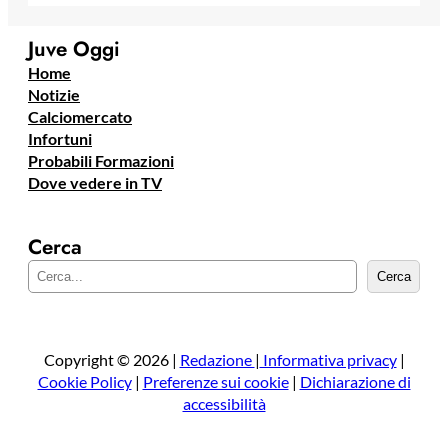
Juve Oggi
Home
Notizie
Calciomercato
Infortuni
Probabili Formazioni
Dove vedere in TV
Cerca
C
Cerca
e
r
c
a
Copyright © 2026 |
Redazione
|
Informativa privacy
|
Cookie Policy
|
Preferenze sui cookie
|
Dichiarazione di
accessibilità