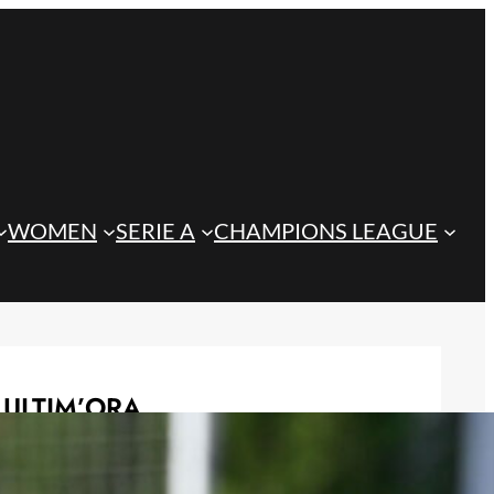
WOMEN
SERIE A
CHAMPIONS LEAGUE
ULTIM’ORA
Monza in vantaggio per Rugani, due
club di Serie A sul difensore della