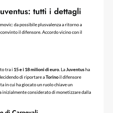
ventus: tutti i dettagli
ovic: da possibile plusvalenza a ritorno a
 convinto il difensore. Accordo vicino con il
o tra i
15 e i 18 milioni di euro
. La
Juventus
ha
 decidendo di riportare a
Torino
il difensore
ta in cui ha giocato un ruolo chiave un
a inizialmente considerato di monetizzare dalla
le di Carnevali