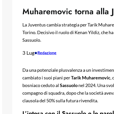
Muharemovic torna alla Ju
La Juventus cambia strategia per Tarik Muharem
Torino. Decisivo il ruolo di Kenan Yildiz, che ha
Sassuolo.
3 Lug
•
Redazione
Da una potenziale plusvalenza a un investiment
cambiato i suoi piani per
Tarik Muharemovic
,
bosniaco ceduto al
Sassuolo
nel 2024. Una svol
compagno di squadra, dopo che la società avev
clausola del 50% sulla futura rivendita.
L’intesa con il Sassuolo e le paro