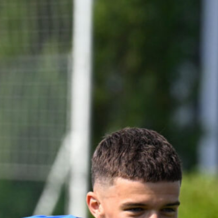
Juventus
8 Agosto 2026
Spalletti post Inter-Juve: “Sono più
squadra di noi. Kolo Muani e
Alajbegovic…”
8 Agosto 2026
Il gol di Conceicao non basta, la
Juventus di Spalletti cede 2-1
all’Inter nel test di Perth
8 Agosto 2026