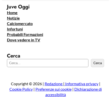
Juve Oggi
Home
Notizie
Calciomercato
Infortuni
Probabili Formazioni
Dove vedere in TV
Cerca
C
Cerca
e
r
c
a
Copyright © 2026 |
Redazione
|
Informativa privacy
|
Cookie Policy
|
Preferenze sui cookie
|
Dichiarazione di
accessibilità