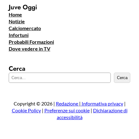
Juve Oggi
Home
Notizie
Calciomercato
Infortuni
Probabili Formazioni
Dove vedere in TV
Cerca
C
Cerca
e
r
c
a
Copyright © 2026 |
Redazione
|
Informativa privacy
|
Cookie Policy
|
Preferenze sui cookie
|
Dichiarazione di
accessibilità