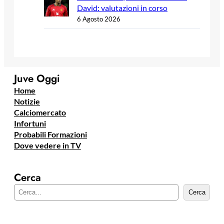
David: valutazioni in corso
6 Agosto 2026
Juve Oggi
Home
Notizie
Calciomercato
Infortuni
Probabili Formazioni
Dove vedere in TV
Cerca
C
Cerca
e
r
c