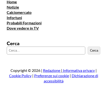
Home
Notizie
Calciomercato
Infortuni
Probabili Formazioni
Dove vedere in TV
Cerca
C
Cerca
e
r
c
a
Copyright © 2026 |
Redazione
|
Informativa privacy
|
Cookie Policy
|
Preferenze sui cookie
|
Dichiarazione di
accessibilità