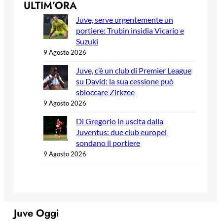
ULTIM’ORA
Juve, serve urgentemente un
portiere: Trubin insidia Vicario e
Suzuki
9 Agosto 2026
Juve, c’è un club di Premier League
su David: la sua cessione può
sbloccare Zirkzee
9 Agosto 2026
Di Gregorio in uscita dalla
Juventus: due club europei
sondano il portiere
9 Agosto 2026
Juve Oggi