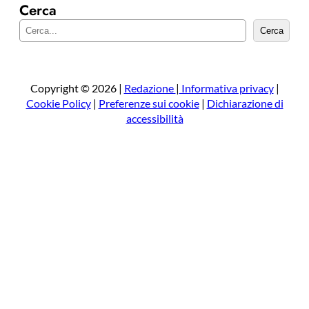
Cerca
C
Cerca
e
r
c
a
Copyright © 2026 |
Redazione
|
Informativa privacy
|
Cookie Policy
|
Preferenze sui cookie
|
Dichiarazione di
accessibilità