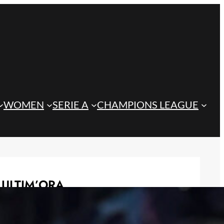
WOMEN
SERIE A
CHAMPIONS LEAGUE
ULTIM’ORA
Koopmeiners ai margini della
Juventus: si apre un nuovo scenario