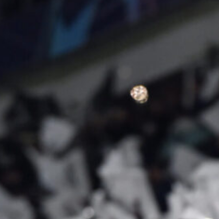
per l’addio
6 Agosto 2026
Juve, rosa da sfoltire: Massara e
Ottolini a Milano per piazzare dieci
esuberi
6 Agosto 2026
Mercato Juve, intreccio Zirkzee-
David: valutazioni in corso
6 Agosto 2026