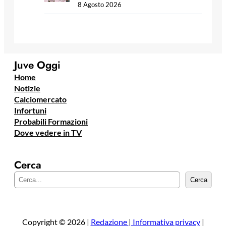
8 Agosto 2026
Juve Oggi
Home
Notizie
Calciomercato
Infortuni
Probabili Formazioni
Dove vedere in TV
Cerca
C
Cerca
e
r
c
a
Copyright © 2026 |
Redazione
|
Informativa privacy
|